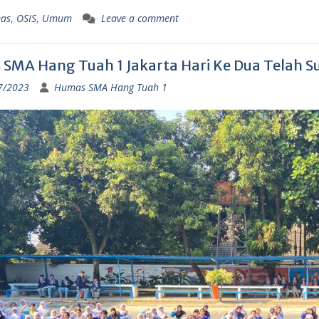
as
,
OSIS
,
Umum
Leave a comment
SMA Hang Tuah 1 Jakarta Hari Ke Dua Telah Su
7/2023
Humas SMA Hang Tuah 1