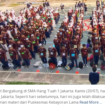
t Bergabung di SMA Hang Tuah 1 Jakarta. Kamis (20/07), ha
Jakarta. Seperti hari sebelumnya, hari ini juga telah dilak
ian materi dari Puskesmas Kebayoran Lama
Read More …