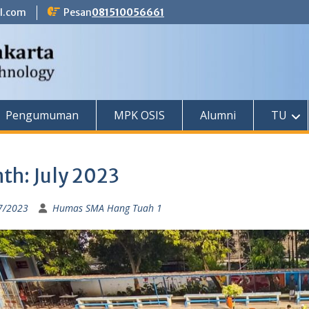
l.com
Pesan
081510056661
Pengumuman
MPK OSIS
Alumni
TU
th:
July 2023
7/2023
Humas SMA Hang Tuah 1