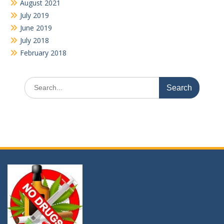
“KATAKAN TIDAK PADA NARKOBA” karena ia membunuh masa
depanmu, akalmu, ragamu, bahkan jiwamu !!!
Youtube
Video
Player