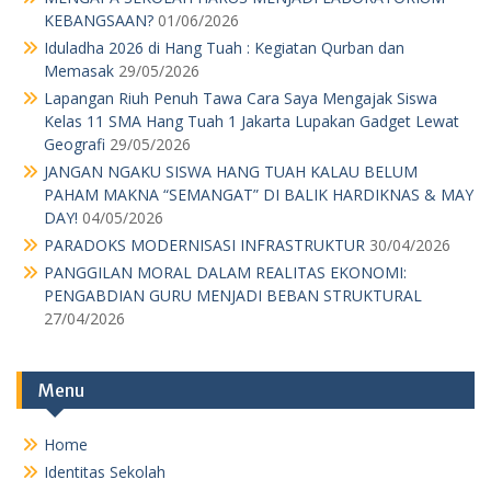
Menu
Home
Identitas Sekolah
Alumni
Daftar Nama Guru dan Karyawan
Kotak Saran
Agenda
Pengumuman Kelulusan
Download
Kotak Saran
MPK OSIS
Pengumuman Kelulusan
Pengurus Sekolah
Perpustakaan
Profil