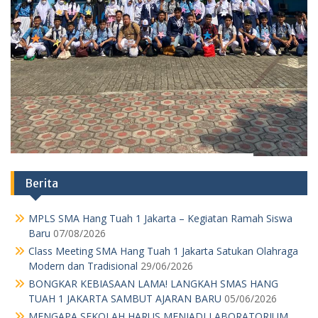
MPLS SMA Hang Tuah 1 Jakarta – Kegiatan Ramah Siswa
Baru
07/08/2026
Class Meeting SMA Hang Tuah 1 Jakarta Satukan Olahraga
Modern dan Tradisional
29/06/2026
BONGKAR KEBIASAAN LAMA! LANGKAH SMAS HANG
TUAH 1 JAKARTA SAMBUT AJARAN BARU
05/06/2026
MENGAPA SEKOLAH HARUS MENJADI LABORATORIUM
KEBANGSAAN?
01/06/2026
Iduladha 2026 di Hang Tuah : Kegiatan Qurban dan
Memasak
29/05/2026
Lapangan Riuh Penuh Tawa Cara Saya Mengajak Siswa
Kelas 11 SMA Hang Tuah 1 Jakarta Lupakan Gadget Lewat
Geografi
29/05/2026
JANGAN NGAKU SISWA HANG TUAH KALAU BELUM
PAHAM MAKNA “SEMANGAT” DI BALIK HARDIKNAS & MAY
DAY!
04/05/2026
PARADOKS MODERNISASI INFRASTRUKTUR
30/04/2026
PANGGILAN MORAL DALAM REALITAS EKONOMI:
PENGABDIAN GURU MENJADI BEBAN STRUKTURAL
27/04/2026