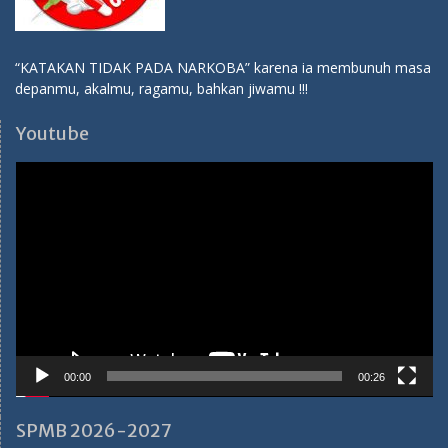
00:00
00:26
SPMB 2026-2027
Pendaftaran SPMB SMA Hang Tuah 1 Jakarta TP 2026-2027
Ibu Ema:
082114310284
Ibu Tuti:
081283138786
Medsos SMA Hang Tuah 1
Youtube:
SMA Hang Tuah 1 Jakarta
Facebook:
SMA Hang Tuah 1 Jakarta
Instagram:
sma_hangtuah1
Twitter:
sma_hangtuah1
Tiktok:
sma_hangtuah1