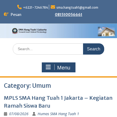
Skip
to
+6221-7246784
sma.hangtuah1@gmail.com
content
Pesan
081510056661
Search
for:
Menu
Category:
Umum
MPLS SMA Hang Tuah 1 Jakarta – Kegiatan
Ramah Siswa Baru
07/08/2026
Humas SMA Hang Tuah 1