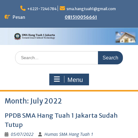
Skip
to
+6221-7246784
sma.hangtuah1@gmail.com
content
Pesan
081510056661
Search
for:
Menu
Month:
July 2022
PPDB SMA Hang Tuah 1 Jakarta Sudah
Tutup
05/07/2022
Humas SMA Hang Tuah 1