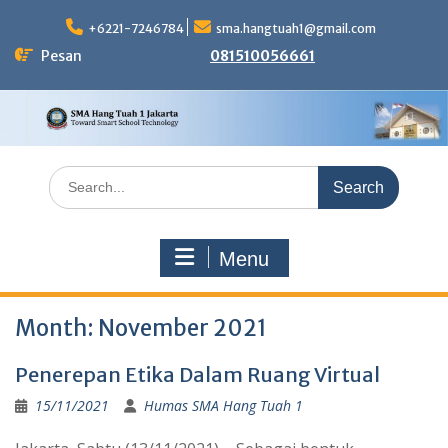
Skip
to
+6221-7246784
sma.hangtuah1@gmail.com
content
Pesan
081510056661
Search
for:
Menu
Month:
November 2021
Penerepan Etika Dalam Ruang Virtual
15/11/2021
Humas SMA Hang Tuah 1