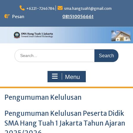
Skip
to
+6221-7246784
sma.hangtuah1@gmail.com
content
Pesan
081510056661
Search
for:
Menu
Pengumuman Kelulusan
Pengumuman Kelulusan Peserta Didik
SMA Hang Tuah 1 Jakarta Tahun Ajaran