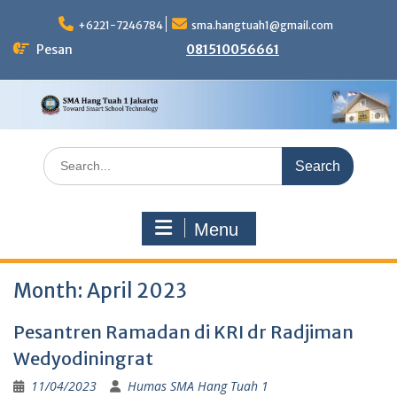
Skip
to
+6221-7246784
sma.hangtuah1@gmail.com
content
Pesan
081510056661
Search
for:
Menu
Month:
April 2023
Pesantren Ramadan di KRI dr Radjiman
Wedyodiningrat
11/04/2023
Humas SMA Hang Tuah 1