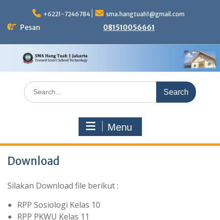
Skip
to
+6221-7246784
sma.hangtuah1@gmail.com
content
Pesan
081510056661
Search
for:
Menu
Download
Silakan Download file berikut :
RPP Sosiologi Kelas 10
RPP PKWU Kelas 11