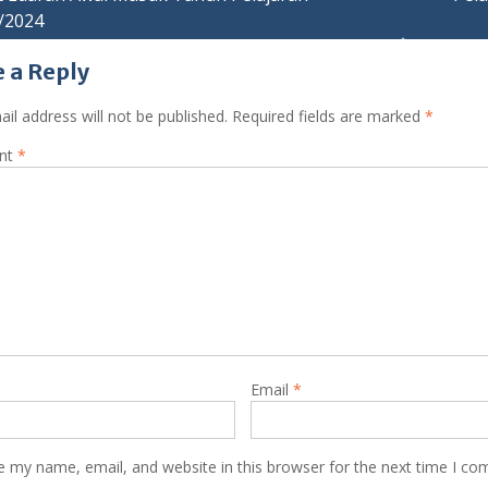
/2024
ation
 a Reply
il address will not be published.
Required fields are marked
*
nt
*
Email
*
e my name, email, and website in this browser for the next time I c