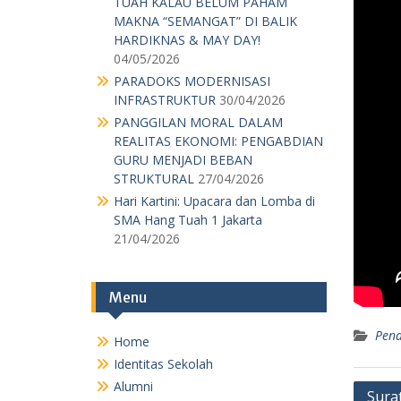
GURU MENJADI BEBAN
STRUKTURAL
27/04/2026
Hari Kartini: Upacara dan Lomba di
SMA Hang Tuah 1 Jakarta
21/04/2026
Menu
Home
Identitas Sekolah
Alumni
Daftar Nama Guru dan Karyawan
Kotak Saran
Agenda
Pengumuman Kelulusan
Pend
Download
Kotak Saran
Post
Sura
MPK OSIS