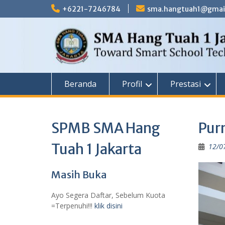
Skip
+6221-7246784
sma.hangtuah1@gmai
to
content
Beranda
Profil
Prestasi
SPMB SMA Hang
Pur
Tuah 1 Jakarta
12/0
Masih Buka
Ayo Segera Daftar, Sebelum Kuota
=Terpenuhi!!!
klik disini