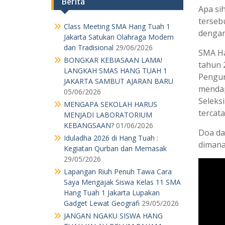
JAKARTA SAMBUT AJARAN BARU
Apa si
05/06/2026
terseb
MENGAPA SEKOLAH HARUS
dengan
MENJADI LABORATORIUM
KEBANGSAAN?
01/06/2026
SMA Ha
Iduladha 2026 di Hang Tuah :
tahun 
Kegiatan Qurban dan Memasak
Pengur
29/05/2026
mendap
Lapangan Riuh Penuh Tawa Cara
Seleksi
Saya Mengajak Siswa Kelas 11 SMA
Hang Tuah 1 Jakarta Lupakan
tercata
Gadget Lewat Geografi
29/05/2026
Doa da
JANGAN NGAKU SISWA HANG
dimana
TUAH KALAU BELUM PAHAM
MAKNA “SEMANGAT” DI BALIK
HARDIKNAS & MAY DAY!
04/05/2026
PARADOKS MODERNISASI
INFRASTRUKTUR
30/04/2026
PANGGILAN MORAL DALAM
REALITAS EKONOMI: PENGABDIAN