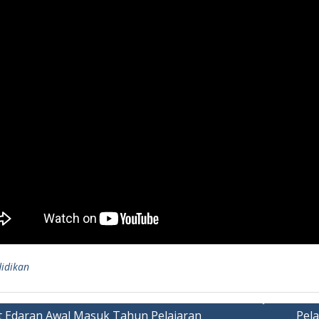
idikan
t Edaran Awal Masuk Tahun Pelajaran
Pel