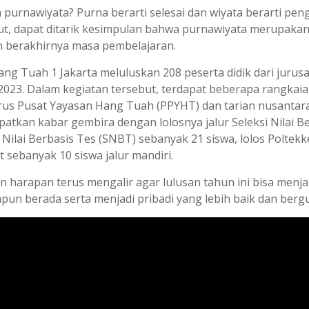
h purnawiyata? Purna berarti selesai dan wiyata berarti pen
ut, dapat ditarik kesimpulan bahwa purnawiyata merupakan
 berakhirnya masa pembelajaran.
ng Tuah 1 Jakarta meluluskan 208 peserta didik dari jurusan
2023. Dalam kegiatan tersebut, terdapat beberapa rangkai
us Pusat Yayasan Hang Tuah (PPYHT) dan tarian nusantara
atkan kabar gembira dengan lolosnya jalur Seleksi Nilai Be
 Nilai Berbasis Tes (SNBT) sebanyak 21 siswa, lolos Poltekk
t sebanyak 10 siswa jalur mandiri.
n harapan terus mengalir agar lulusan tahun ini bisa men
pun berada serta menjadi pribadi yang lebih baik dan bergu