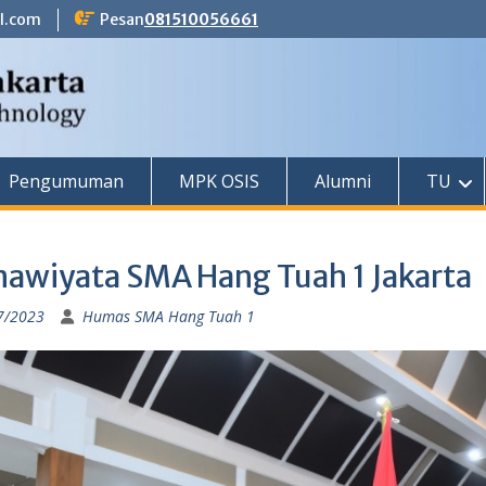
l.com
Pesan
081510056661
Pengumuman
MPK OSIS
Alumni
TU
nawiyata SMA Hang Tuah 1 Jakarta
7/2023
Humas SMA Hang Tuah 1