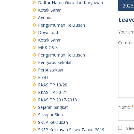
2023
navig
Pengumuman Kelulusan
Pengurus Sekolah
Leave
Perpustakaan
Profil
Your ema
RKAS TP 19-20
Comme
RKAS TP 20-21
RKAS TP 2017-2018
Sejarah Singkat
Sekapur Sirih
SKEP Kelulusan
SKEP Kelulusan Siswa Tahun 2019
TU
Visi dan Misi
TU
Name
*
TU
RKAS TP. 23-24
Sav