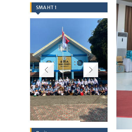
SMA HT 1
Berita
Class Meeting SMA Hang Tuah 1
Jakarta Satukan Olahraga Modern
dan Tradisional
29/06/2026
BONGKAR KEBIASAAN LAMA!
LANGKAH SMAS HANG TUAH 1