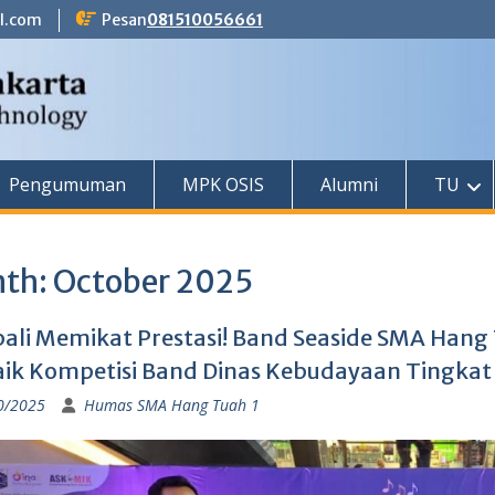
l.com
Pesan
081510056661
Pengumuman
MPK OSIS
Alumni
TU
th:
October 2025
li Memikat Prestasi! Band Seaside SMA Hang 
ik Kompetisi Band Dinas Kebudayaan Tingkat 
0/2025
Humas SMA Hang Tuah 1