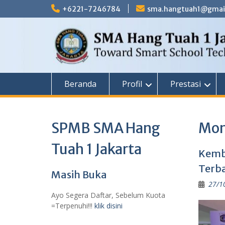
Skip
+6221-7246784
sma.hangtuah1@gmai
to
content
Beranda
Profil
Prestasi
SPMB SMA Hang
Mon
Tuah 1 Jakarta
Kemba
Terba
Masih Buka
27/1
Ayo Segera Daftar, Sebelum Kuota
=Terpenuhi!!!
klik disini