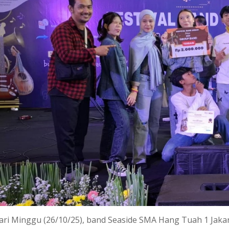
ari Minggu (26/10/25), band Seaside SMA Hang Tuah 1 Jakar