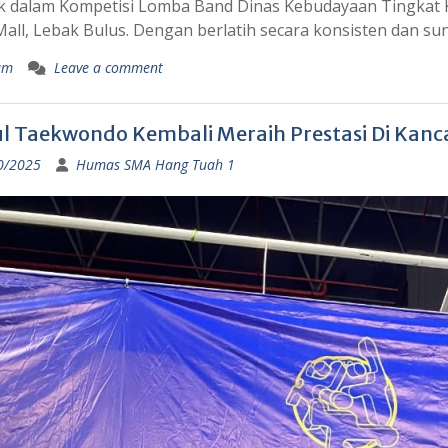
k dalam Kompetisi Lomba Band Dinas Kebudayaan Tingkat Ko
Mall, Lebak Bulus. Dengan berlatih secara konsisten dan 
um
Leave a comment
l Taekwondo Kembali Meraih Prestasi Di Kanca
0/2025
Humas SMA Hang Tuah 1