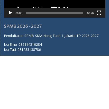
00:00
00:26
SPMB 2026-2027
Pendaftaran SPMB SMA Hang Tuah 1 Jakarta TP 2026-2027
Ibu Ema:
082114310284
Ibu Tuti:
081283138786
Medsos SMA Hang Tuah 1
Youtube:
SMA Hang Tuah 1 Jakarta
Facebook:
SMA Hang Tuah 1 Jakarta
Instagram:
sma_hangtuah1
Twitter:
sma_hangtuah1
Tiktok:
sma_hangtuah1