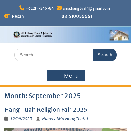
Skip
to
+6221-7246784
sma.hangtuah1@gmail.com
content
Pesan
081510056661
Search
for:
Menu
Month:
September 2025
Hang Tuah Religion Fair 2025
12/09/2025
Humas SMA Hang Tuah 1