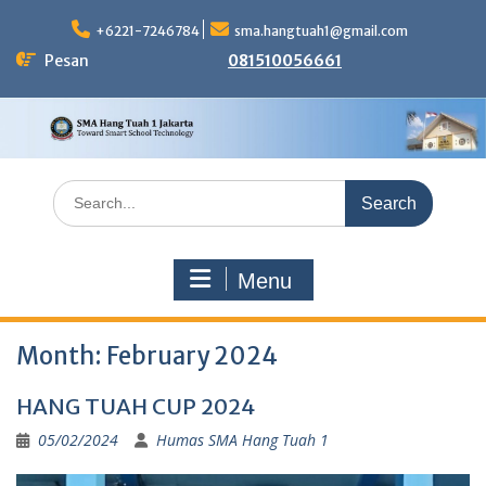
Skip
to
+6221-7246784
sma.hangtuah1@gmail.com
content
Pesan
081510056661
Search
for:
Menu
Month:
February 2024
HANG TUAH CUP 2024
05/02/2024
Humas SMA Hang Tuah 1