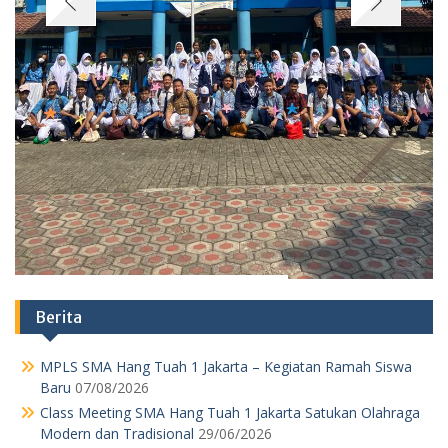
Berita
MPLS SMA Hang Tuah 1 Jakarta – Kegiatan Ramah Siswa
Baru
07/08/2026
Class Meeting SMA Hang Tuah 1 Jakarta Satukan Olahraga
Modern dan Tradisional
29/06/2026