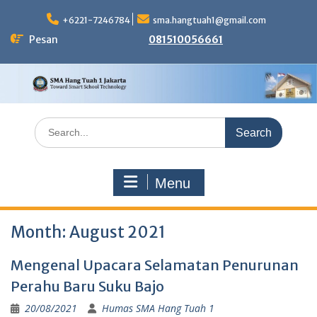
Skip
to
+6221-7246784
sma.hangtuah1@gmail.com
content
Pesan
081510056661
Search
for:
Menu
Month:
August 2021
Mengenal Upacara Selamatan Penurunan
Perahu Baru Suku Bajo
20/08/2021
Humas SMA Hang Tuah 1