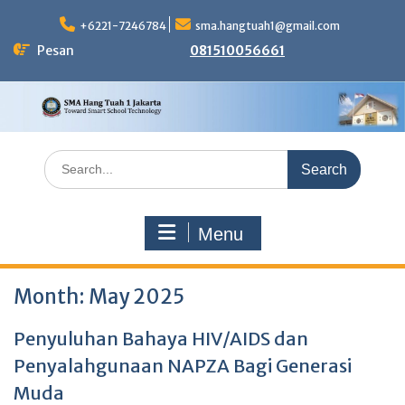
Skip
to
+6221-7246784
sma.hangtuah1@gmail.com
content
Pesan
081510056661
Search
for:
Menu
Month:
May 2025
Penyuluhan Bahaya HIV/AIDS dan
Penyalahgunaan NAPZA Bagi Generasi
Muda