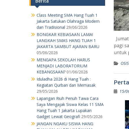
MENGAPA SEKOLAH HARUS
MENJADI LABORATORIUM
KEBANGSAAN?
01/06/2026
Iduladha 2026 di Hang Tuah :
Kegiatan Qurban dan Memasak
29/05/2026
Jumat 
Lapangan Riuh Penuh Tawa Cara
pagi s
Saya Mengajak Siswa Kelas 11 SMA
untuk 
Hang Tuah 1 Jakarta Lupakan
Gadget Lewat Geografi
29/05/2026
OSIS
JANGAN NGAKU SISWA HANG
TUAH KALAU BELUM PAHAM
MAKNA “SEMANGAT” DI BALIK
Pert
HARDIKNAS & MAY DAY!
15/0
04/05/2026
PARADOKS MODERNISASI
INFRASTRUKTUR
30/04/2026
PANGGILAN MORAL DALAM
REALITAS EKONOMI: PENGABDIAN
GURU MENJADI BEBAN