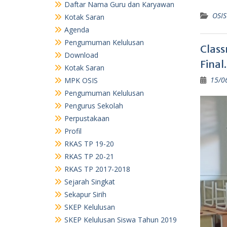
Pengurus Sekolah
OSIS
Perpustakaan
Profil
RKAS TP 19-20
Class
RKAS TP 20-21
Final.
RKAS TP 2017-2018
15/0
Sejarah Singkat
Sekapur Sirih
SKEP Kelulusan
SKEP Kelulusan Siswa Tahun 2019
TU
Visi dan Misi
TU
TU
RKAS TP. 23-24
Arsip