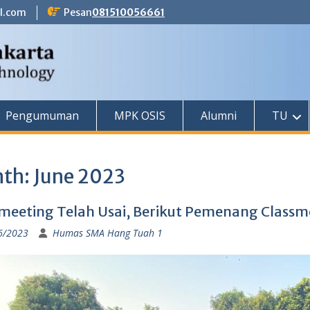
l.com
Pesan
081510056661
Pengumuman
MPK OSIS
Alumni
TU
th:
June 2023
meeting Telah Usai, Berikut Pemenang Classm
6/2023
Humas SMA Hang Tuah 1