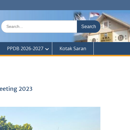
Search
for:
PPDB 2026-2027
Kotak Saran
eeting 2023