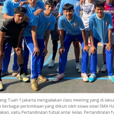
ng Tuah 1 Jakarta mengadakan class meeting yang di laksa
 berbagai perlombaan yang diikuti oleh siswa-siswi SMA Ha
akan, yaitu Pertandingan futsal antar kelas. Pertandingan 