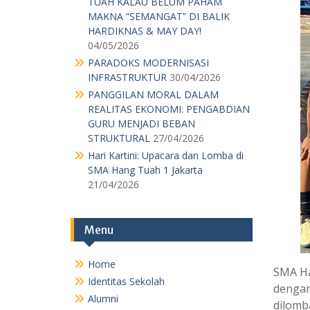
STRUKTURAL
27/04/2026
Hari Kartini: Upacara dan Lomba di
SMA Hang Tuah 1 Jakarta
21/04/2026
Menu
Home
Identitas Sekolah
Alumni
Daftar Nama Guru dan Karyawan
Kotak Saran
Agenda
Pengumuman Kelulusan
Download
Kotak Saran
SMA Ha
MPK OSIS
dengan
Pengumuman Kelulusan
dilomb