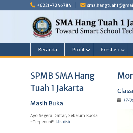
Skip
+6221-7246784
sma.hangtuah1@gmai
to
content
Beranda
Profil
Prestasi
SPMB SMA Hang
Mon
Tuah 1 Jakarta
Class
17/0
Masih Buka
Ayo Segera Daftar, Sebelum Kuota
=Terpenuhi!!!
klik disini