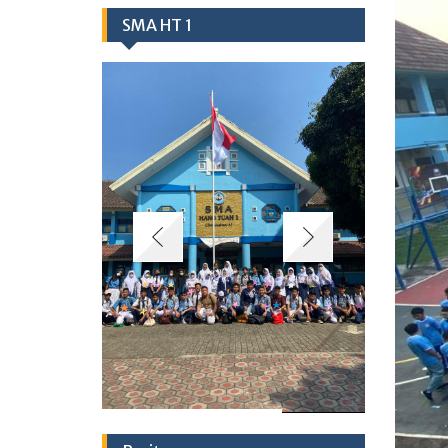
SMA HT 1
Berita
Class Meeting SMA Hang Tuah 1
Jakarta Satukan Olahraga Modern
dan Tradisional
29/06/2026
BONGKAR KEBIASAAN LAMA!
LANGKAH SMAS HANG TUAH 1
JAKARTA SAMBUT AJARAN BARU
05/06/2026