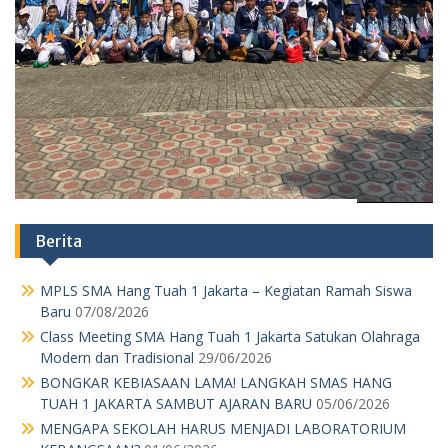
Baru
07/08/2026
Class Meeting SMA Hang Tuah 1 Jakarta Satukan Olahraga
Modern dan Tradisional
29/06/2026
BONGKAR KEBIASAAN LAMA! LANGKAH SMAS HANG
TUAH 1 JAKARTA SAMBUT AJARAN BARU
05/06/2026
MENGAPA SEKOLAH HARUS MENJADI LABORATORIUM
KEBANGSAAN?
01/06/2026
Iduladha 2026 di Hang Tuah : Kegiatan Qurban dan
Memasak
29/05/2026
Lapangan Riuh Penuh Tawa Cara Saya Mengajak Siswa
Kelas 11 SMA Hang Tuah 1 Jakarta Lupakan Gadget Lewat
Geografi
29/05/2026
JANGAN NGAKU SISWA HANG TUAH KALAU BELUM
PAHAM MAKNA “SEMANGAT” DI BALIK HARDIKNAS & MAY
DAY!
04/05/2026
PARADOKS MODERNISASI INFRASTRUKTUR
30/04/2026
PANGGILAN MORAL DALAM REALITAS EKONOMI:
PENGABDIAN GURU MENJADI BEBAN STRUKTURAL
27/04/2026