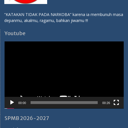
00:00
00:26
SPMB 2026-2027
Pendaftaran SPMB SMA Hang Tuah 1 Jakarta TP 2026-2027
Ibu Ema:
082114310284
Ibu Tuti:
081283138786
Medsos SMA Hang Tuah 1
Youtube:
SMA Hang Tuah 1 Jakarta
Facebook:
SMA Hang Tuah 1 Jakarta
Instagram:
sma_hangtuah1
Twitter:
sma_hangtuah1
Tiktok:
sma_hangtuah1