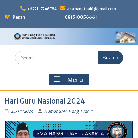
Skip
to
+6221-7246784
sma.hangtuah1@gmail.com
content
Pesan
081510056661
Search
for:
Menu
Hari Guru Nasional 2024
25/11/2024
Humas SMA Hang Tuah 1