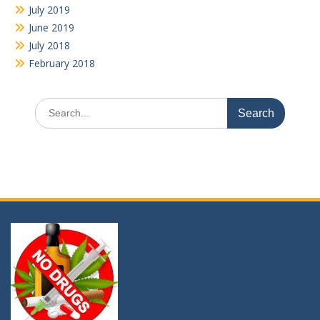
“KATAKAN TIDAK PADA NARKOBA” karena ia membunuh masa
depanmu, akalmu, ragamu, bahkan jiwamu !!!
Youtube
Video
Player