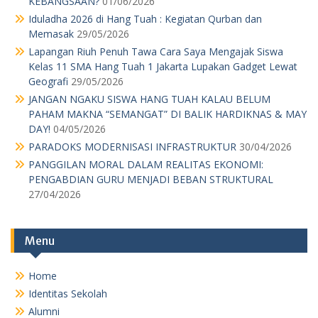
Menu
Home
Identitas Sekolah
Alumni
Daftar Nama Guru dan Karyawan
Kotak Saran
Agenda
Pengumuman Kelulusan
Download
Kotak Saran
MPK OSIS
Pengumuman Kelulusan
Pengurus Sekolah
Perpustakaan
Profil
RKAS TP 19-20