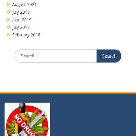
“KATAKAN TIDAK PADA NARKOBA” karena ia membunuh masa
depanmu, akalmu, ragamu, bahkan jiwamu !!!
Youtube
Video
Player