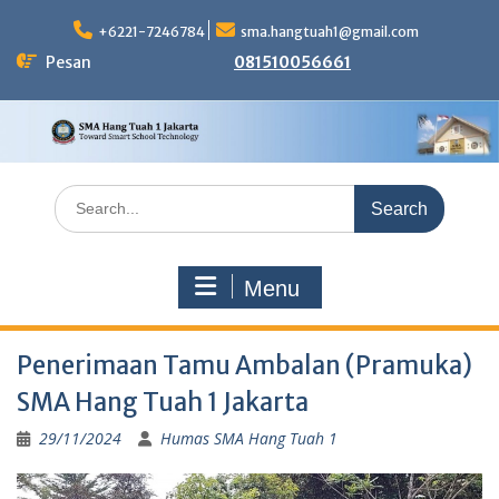
Skip
to
+6221-7246784
sma.hangtuah1@gmail.com
content
Pesan
081510056661
Search
for:
Menu
Penerimaan Tamu Ambalan (Pramuka)
SMA Hang Tuah 1 Jakarta
29/11/2024
Humas SMA Hang Tuah 1