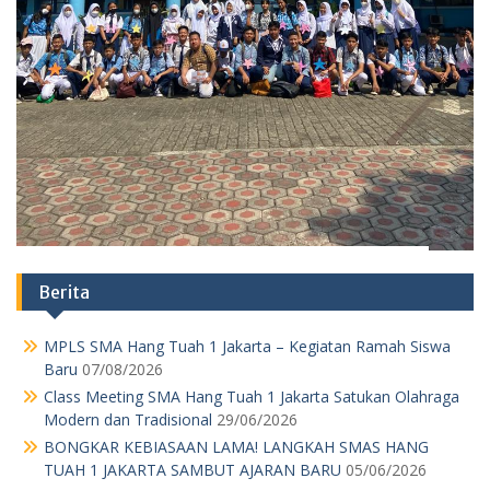
MPLS SMA Hang Tuah 1 Jakarta – Kegiatan Ramah Siswa
Baru
07/08/2026
Class Meeting SMA Hang Tuah 1 Jakarta Satukan Olahraga
Modern dan Tradisional
29/06/2026
BONGKAR KEBIASAAN LAMA! LANGKAH SMAS HANG
TUAH 1 JAKARTA SAMBUT AJARAN BARU
05/06/2026
MENGAPA SEKOLAH HARUS MENJADI LABORATORIUM
KEBANGSAAN?
01/06/2026
Iduladha 2026 di Hang Tuah : Kegiatan Qurban dan
Memasak
29/05/2026
Lapangan Riuh Penuh Tawa Cara Saya Mengajak Siswa
Kelas 11 SMA Hang Tuah 1 Jakarta Lupakan Gadget Lewat
Geografi
29/05/2026
JANGAN NGAKU SISWA HANG TUAH KALAU BELUM
PAHAM MAKNA “SEMANGAT” DI BALIK HARDIKNAS & MAY
DAY!
04/05/2026
PARADOKS MODERNISASI INFRASTRUKTUR
30/04/2026
PANGGILAN MORAL DALAM REALITAS EKONOMI:
PENGABDIAN GURU MENJADI BEBAN STRUKTURAL
27/04/2026