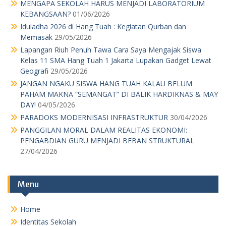
Menu
Home
Identitas Sekolah
Alumni
Daftar Nama Guru dan Karyawan
Kotak Saran
Agenda
Pengumuman Kelulusan
Download
Kotak Saran
MPK OSIS
Pengumuman Kelulusan
Pengurus Sekolah
Perpustakaan
Profil