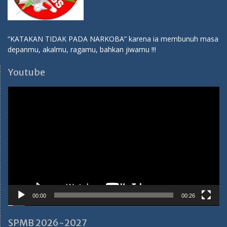
00:00
00:26
SPMB 2026-2027
Pendaftaran SPMB SMA Hang Tuah 1 Jakarta TP 2026-2027
Ibu Ema:
082114310284
Ibu Tuti:
081283138786
Medsos SMA Hang Tuah 1
Youtube:
SMA Hang Tuah 1 Jakarta
Facebook:
SMA Hang Tuah 1 Jakarta
Instagram:
sma_hangtuah1
Twitter:
sma_hangtuah1
Tiktok:
sma_hangtuah1