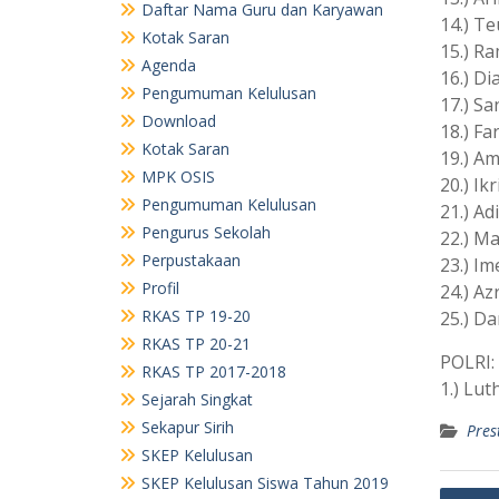
Daftar Nama Guru dan Karyawan
14.) T
Kotak Saran
15.) R
Agenda
16.) Di
Pengumuman Kelulusan
17.) Sa
Download
18.) F
Kotak Saran
19.) A
MPK OSIS
20.) Ik
Pengumuman Kelulusan
21.) Ad
Pengurus Sekolah
22.) M
Perpustakaan
23.) Im
Profil
24.) Az
RKAS TP 19-20
25.) Da
RKAS TP 20-21
POLRI:
RKAS TP 2017-2018
1.) Lut
Sejarah Singkat
Sekapur Sirih
Pres
SKEP Kelulusan
SKEP Kelulusan Siswa Tahun 2019