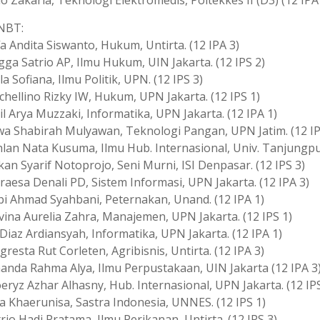
ho Zakaria, Teknologi Elektromedis, Poltekkes II (D3) (12 IPA
SNBT:
fa Andita Siswanto, Hukum, Untirta. (12 IPA 3)
gga Satrio AP, Ilmu Hukum, UIN Jakarta. (12 IPS 2)
lla Sofiana, Ilmu Politik, UPN. (12 IPS 3)
chellino Rizky IW, Hukum, UPN Jakarta. (12 IPS 1)
il Arya Muzzaki, Informatika, UPN Jakarta. (12 IPA 1)
jwa Shabirah Mulyawan, Teknologi Pangan, UPN Jatim. (12 IP
hlan Nata Kusuma, Ilmu Hub. Internasional, Univ. Tanjungpur
kan Syarif Notoprojo, Seni Murni, ISI Denpasar. (12 IPS 3)
raesa Denali PD, Sistem Informasi, UPN Jakarta. (12 IPA 3)
api Ahmad Syahbani, Peternakan, Unand. (12 IPA 1)
vina Aurelia Zahra, Manajemen, UPN Jakarta. (12 IPS 1)
 Diaz Ardiansyah, Informatika, UPN Jakarta. (12 IPA 1)
egresta Rut Corleten, Agribisnis, Untirta. (12 IPA 3)
manda Rahma Alya, Ilmu Perpustakaan, UIN Jakarta (12 IPA 3
eryz Azhar Alhasny, Hub. Internasional, UPN Jakarta. (12 IPS
ya Khaerunisa, Sastra Indonesia, UNNES. (12 IPS 1)
trio Hadi Pratama, Ilmu Perikanan, Untirta. (12 IPS 3)