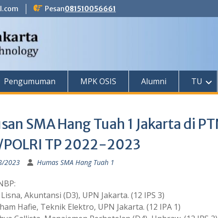
l.com
Pesan
081510056661
Pengumuman
MPK OSIS
Alumni
TU
usan SMA Hang Tuah 1 Jakarta di P
/POLRI TP 2022-2023
8/2023
Humas SMA Hang Tuah 1
SNBP:
 Lisna, Akuntansi (D3), UPN Jakarta. (12 IPS 3)
Ilham Hafie, Teknik Elektro, UPN Jakarta. (12 IPA 1)