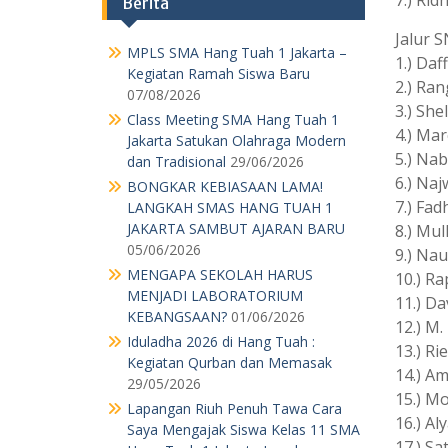
7.) Rid
Berita
Jalur 
MPLS SMA Hang Tuah 1 Jakarta –
1.) Daf
Kegiatan Ramah Siswa Baru
2.) Ran
07/08/2026
3.) She
Class Meeting SMA Hang Tuah 1
4.) Mar
Jakarta Satukan Olahraga Modern
5.) Nab
dan Tradisional
29/06/2026
6.) Na
BONGKAR KEBIASAAN LAMA!
7.) Fad
LANGKAH SMAS HANG TUAH 1
JAKARTA SAMBUT AJARAN BARU
8.) Mul
05/06/2026
9.) Nau
MENGAPA SEKOLAH HARUS
10.) R
MENJADI LABORATORIUM
11.) Da
KEBANGSAAN?
01/06/2026
12.) M.
Iduladha 2026 di Hang Tuah :
13.) Ri
Kegiatan Qurban dan Memasak
14.) A
29/05/2026
15.) Mo
Lapangan Riuh Penuh Tawa Cara
16.) Al
Saya Mengajak Siswa Kelas 11 SMA
17.) Sa