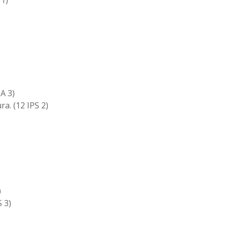
 1)
A 3)
a. (12 IPS 2)
)
 3)