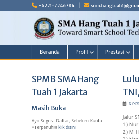
Skip
+6221-7246784
sma.hangtuah1@gmai
to
content
Beranda
Profil
Prestasi
SPMB SMA Hang
Lul
Tuah 1 Jakarta
TNI
07/0
Masih Buka
Jalur 
Ayo Segera Daftar, Sebelum Kuota
1.) Nur
=Terpenuhi!!!
klik disini
2.) M. 