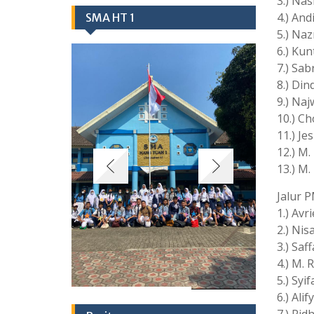
3.) Nas
4.) And
SMA HT 1
5.) Naz
6.) Kun
7.) Sab
8.) Din
9.) Naj
10.) C
11.) Je
12.) M.
13.) M.
Jalur 
1.) Avr
2.) Nis
3.) Saf
4.) M. 
5.) Syi
6.) Ali