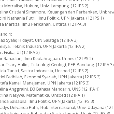
tu Metralisa, Hukum, Univ. Lampung. (12 IPS 2)
aelina Cristiani Simamora, Keuangan dan Perbankan, Unbraw.
dini Nathania Putri, Ilmu Politik, UPN Jakarta. (12 IPS 1)
isa Martiza, Ilmu Perikanan, Untirta. (12 IPA 3)
andiri:
ad Syafiq Hidayat, UIN Salatiga (12 IPA 3)
Keisya, Teknik Industri, UPN Jakarta (12 IPA 2)
r, Fisika, UI (12 IPA 3)
ur Rahadian, Ilmu Keolahragaan, Unnes (12 IPS 2)
sar Tsary Halim, Teknologi Geologi, PEB Bandung. (12 IPA 3)
lida Tantri, Sastra Indonesia, Unsoed (12 IPS 2)
riel Fadhilah, Ekonomi Syariah, UPN Jakarta (12 IPS 2)
stafa Kamal, Manajemen, UPN Jakarta (12 IPS 3)
valina Anggraini, D3 Bahasa Mandarin, UNS (12 IPA 1)
atrina Nasywa, Matematika, Unsoed (12 IPA 1)
anda Salsabila, Ilmu Politik, UPN Jakarta (12 IPS 3)
eadys Delvanda Putri, Hub Internasional, Univ. Udayana (12 I
ini Ristiningrum, Bahas dan Sastra Inggris, Unair (12 IPS 3)