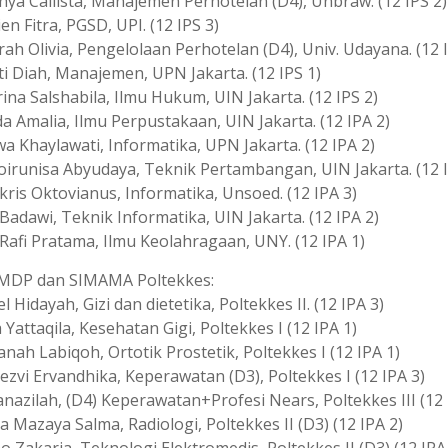
hya Callista, Manajemen Perhotelan (D4), Unbraw. (12 IPS 2)
ien Fitra, PGSD, UPI. (12 IPS 3)
rah Olivia, Pengelolaan Perhotelan (D4), Univ. Udayana. (12 I
ti Diah, Manajemen, UPN Jakarta. (12 IPS 1)
rina Salshabila, Ilmu Hukum, UIN Jakarta. (12 IPS 2)
da Amalia, Ilmu Perpustakaan, UIN Jakarta. (12 IPA 2)
wa Khaylawati, Informatika, UPN Jakarta. (12 IPA 2)
hoirunisa Abyudaya, Teknik Pertambangan, UIN Jakarta. (12 I
skris Oktovianus, Informatika, Unsoed. (12 IPA 3)
 Badawi, Teknik Informatika, UIN Jakarta. (12 IPA 2)
 Rafi Pratama, Ilmu Keolahragaan, UNY. (12 IPA 1)
PMDP dan SIMAMA Poltekkes:
iel Hidayah, Gizi dan dietetika, Poltekkes II. (12 IPA 3)
a Yattaqila, Kesehatan Gigi, Poltekkes I (12 IPA 1)
fanah Labiqoh, Ortotik Prostetik, Poltekkes I (12 IPA 1)
Rezvi Ervandhika, Keperawatan (D3), Poltekkes I (12 IPA 3)
fanazilah, (D4) Keperawatan+Profesi Nears, Poltekkes III (12 
fya Mazaya Salma, Radiologi, Poltekkes II (D3) (12 IPA 2)