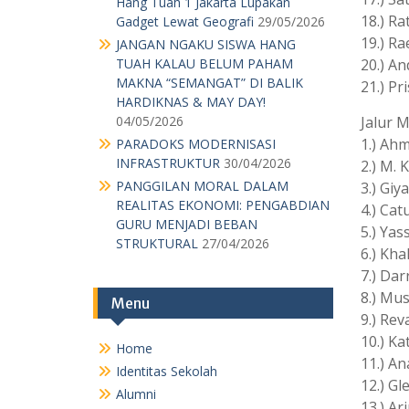
Hang Tuah 1 Jakarta Lupakan
18.) Ra
Gadget Lewat Geografi
29/05/2026
19.) R
JANGAN NGAKU SISWA HANG
TUAH KALAU BELUM PAHAM
20.) An
MAKNA “SEMANGAT” DI BALIK
21.) Pr
HARDIKNAS & MAY DAY!
04/05/2026
Jalur M
1.) Ahm
PARADOKS MODERNISASI
INFRASTRUKTUR
30/04/2026
2.) M. 
PANGGILAN MORAL DALAM
3.) Giya
REALITAS EKONOMI: PENGABDIAN
4.) Cat
GURU MENJADI BEBAN
5.) Yas
STRUKTURAL
27/04/2026
6.) Kha
7.) Dar
8.) Mu
Menu
9.) Re
10.) K
Home
11.) An
Identitas Sekolah
12.) Gl
Alumni
13.) Ar