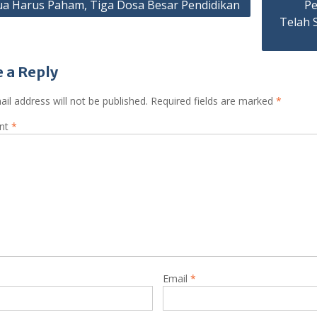
a Harus Paham, Tiga Dosa Besar Pendidikan
Pe
Telah 
ation
 a Reply
il address will not be published.
Required fields are marked
*
nt
*
Email
*