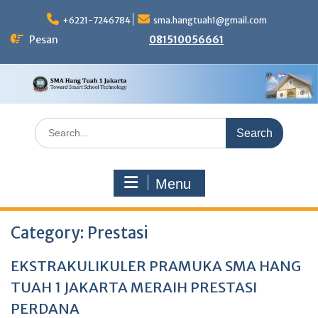
Skip
to
+6221-7246784
sma.hangtuah1@gmail.com
content
Pesan
081510056661
Search
for:
Menu
Category:
Prestasi
EKSTRAKULIKULER PRAMUKA SMA HANG
TUAH 1 JAKARTA MERAIH PRESTASI
PERDANA