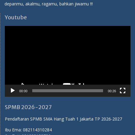
SPMB 2026-2027
Pendaftaran SPMB SMA Hang Tuah 1 Jakarta TP 2026-2027
Ibu Ema:
082114310284
Ibu Tuti:
081283138786
Medsos SMA Hang Tuah 1
Youtube:
SMA Hang Tuah 1 Jakarta
Facebook:
SMA Hang Tuah 1 Jakarta
Instagram:
sma_hangtuah1
Twitter:
sma_hangtuah1
Tiktok:
sma_hangtuah1
Humas SMA Hang Tuah 1 Jakarta
Proudly powered by WordPress
|
Education Hub by
WEN