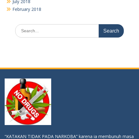
“KATAKAN TIDAK PADA NARKOBA” karena ia membunuh masa
depanmu, akalmu, ragamu, bahkan jiwamu !!!
Youtube
Video
Player
00:00
00:26