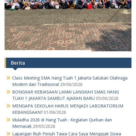
TUAH 1 JAKARTA SAMBUT AJARAN BARU
05/06/2026
MENGAPA SEKOLAH HARUS MENJADI LABORATORIUM
KEBANGSAAN?
01/06/2026
Iduladha 2026 di Hang Tuah : Kegiatan Qurban dan
Memasak
29/05/2026
Lapangan Riuh Penuh Tawa Cara Saya Mengajak Siswa
Kelas 11 SMA Hang Tuah 1 Jakarta Lupakan Gadget Lewat
Geografi
29/05/2026
JANGAN NGAKU SISWA HANG TUAH KALAU BELUM
PAHAM MAKNA “SEMANGAT” DI BALIK HARDIKNAS & MAY
DAY!
04/05/2026
PARADOKS MODERNISASI INFRASTRUKTUR
30/04/2026
PANGGILAN MORAL DALAM REALITAS EKONOMI:
PENGABDIAN GURU MENJADI BEBAN STRUKTURAL
27/04/2026
Hari Kartini: Upacara dan Lomba di SMA Hang Tuah 1
Jakarta
21/04/2026
Menu