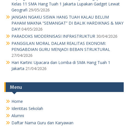
Home
Identitas Sekolah
Alumni
Daftar Nama Guru dan Karyawan
Kotak Saran
Agenda
Pengumuman Kelulusan
Download
Kotak Saran
MPK OSIS
Pengumuman Kelulusan
Pengurus Sekolah
Perpustakaan
Profil
RKAS TP 19-20
RKAS TP 20-21
RKAS TP 2017-2018