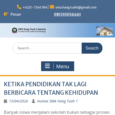
Skip
to
+6221-7246784
sma.hangtuah1@gmail.com
content
Pesan
081510056661
Search
for:
Menu
KETIKA PENDIDIKAN TAK LAGI
BERBICARA TENTANG KEHIDUPAN
15/04/2026
Humas SMA Hang Tuah 1
Banyak siswa menjalani sekolah bukan sebagai proses