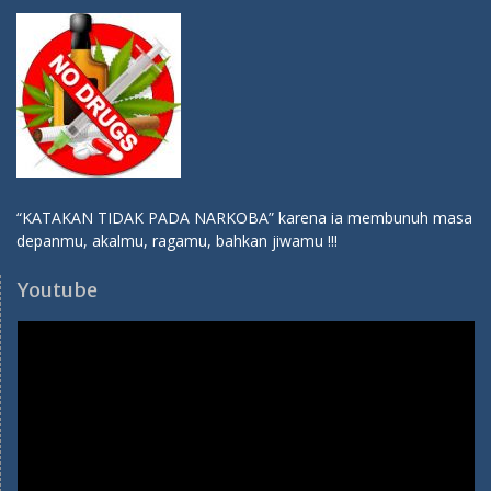
Video
Player
00:00
00:26
SPMB 2026-2027
Pendaftaran SPMB SMA Hang Tuah 1 Jakarta TP 2026-2027
Ibu Ema:
082114310284
Ibu Tuti:
081283138786
Medsos SMA Hang Tuah 1
Youtube:
SMA Hang Tuah 1 Jakarta