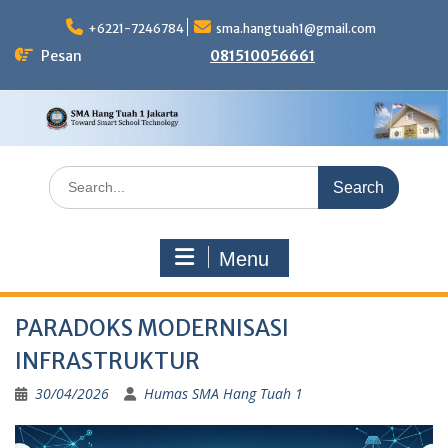
Skip
to
+6221-7246784
sma.hangtuah1@gmail.com
content
Pesan
081510056661
Search
for:
Menu
PARADOKS MODERNISASI
INFRASTRUKTUR
30/04/2026
Humas SMA Hang Tuah 1