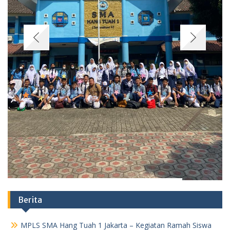
Berita
MPLS SMA Hang Tuah 1 Jakarta – Kegiatan Ramah Siswa
Baru
07/08/2026
Class Meeting SMA Hang Tuah 1 Jakarta Satukan Olahraga
Modern dan Tradisional
29/06/2026
BONGKAR KEBIASAAN LAMA! LANGKAH SMAS HANG
TUAH 1 JAKARTA SAMBUT AJARAN BARU
05/06/2026
MENGAPA SEKOLAH HARUS MENJADI LABORATORIUM
KEBANGSAAN?
01/06/2026
Iduladha 2026 di Hang Tuah : Kegiatan Qurban dan
Memasak
29/05/2026
Lapangan Riuh Penuh Tawa Cara Saya Mengajak Siswa
Kelas 11 SMA Hang Tuah 1 Jakarta Lupakan Gadget Lewat
Geografi
29/05/2026
JANGAN NGAKU SISWA HANG TUAH KALAU BELUM