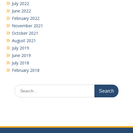
for:
“KATAKAN TIDAK PADA NARKOBA” karena ia membunuh masa
depanmu, akalmu, ragamu, bahkan jiwamu !!!
Youtube