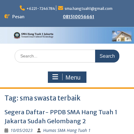
Skip
to
+6221-7246784
sma.hangtuah1@gmail.com
content
Pesan
081510056661
Search
for:
Menu
Tag:
sma swasta terbaik
Segera Daftar- PPDB SMA Hang Tuah 1
Jakarta Sudah Gelombang 2
10/05/2023
Humas SMA Hang Tuah 1