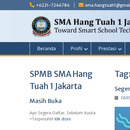
Skip
+6221-7246784
sma.hangtuah1@gmai
to
content
Beranda
Profil
Prestasi
SPMB SMA Hang
Tag
Tuah 1 Jakarta
Sege
10/0
Masih Buka
Ayo Segera Daftar, Sebelum Kuota
=Terpenuhi!!!
klik disini