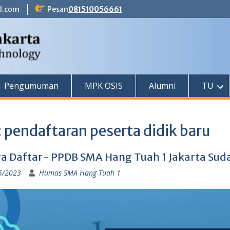
l.com
Pesan
081510056661
Pengumuman
MPK OSIS
Alumni
TU
:
pendaftaran peserta didik baru
ra Daftar- PPDB SMA Hang Tuah 1 Jakarta Su
5/2023
Humas SMA Hang Tuah 1