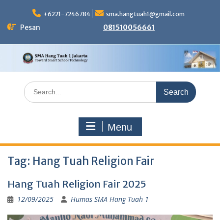
Skip
to
+6221-7246784
sma.hangtuah1@gmail.com
content
Pesan
081510056661
Search
for:
Menu
Tag:
Hang Tuah Religion Fair
Hang Tuah Religion Fair 2025
12/09/2025
Humas SMA Hang Tuah 1