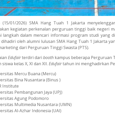
ta (15/01/2026) SMA Hang Tuah 1 Jakarta menyelengg
kan kegiatan perkenalan perguruan tinggi baik negeri 
i langkah dalam mencari informasi program studi yang d
r dihadiri oleh alumni lulusan SMA Hang Tuah 1 Jakarta y
marketing dari Perguruan Tinggi Swasta (PTS).
ian
Edufair
terdiri dari
booth
kampus beberapa Perguruan Tin
 siswa kelas X, XI dan XII.
Edufair
tahun ini menghadirkan Per
ersitas Mercu Buana (Mercu)
ersitas Bina Nusantara (Binus )
 Institute
ersitas Pembangunan Jaya (UPJ)
versitas Agung Podomoro
ersitas Multimedia Nusantara (UMN)
ersitas Al-Azhar Indonesia (UAI)