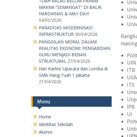
TUAH KALAU BELUM PAHAM
Univ
MAKNA “SEMANGAT” DI BALIK
Univ
HARDIKNAS & MAY DAY!
Univ
04/05/2026
Univ
PARADOKS MODERNISASI
INFRASTRUKTUR
30/04/2026
Rangka
PANGGILAN MORAL DALAM
masing
REALITAS EKONOMI: PENGABDIAN
GURU MENJADI BEBAN
Poli
STRUKTURAL
27/04/2026
UIN
Hari Kartini: Upacara dan Lomba di
ITB
SMA Hang Tuah 1 Jakarta
UG
21/04/2026
ITS
Uns
Unp
Menu
IPB
UI
Home
Polt
Identitas Sekolah
Unb
Alumni
UP