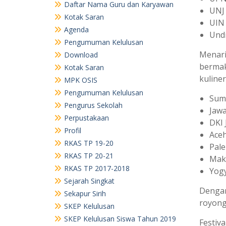
Daftar Nama Guru dan Karyawan
UNJ
Kotak Saran
UIN 
Agenda
Und
Pengumuman Kelulusan
Menari
Download
berma
Kotak Saran
kuline
MPK OSIS
Pengumuman Kelulusan
Sum
Pengurus Sekolah
Jawa
Perpustakaan
DKI 
Profil
Ace
RKAS TP 19-20
Pal
RKAS TP 20-21
Mak
RKAS TP 2017-2018
Yog
Sejarah Singkat
Dengan
Sekapur Sirih
royong
SKEP Kelulusan
SKEP Kelulusan Siswa Tahun 2019
Festiv