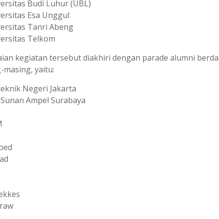
ersitas Budi Luhur (UBL)
ersitas Esa Unggul
ersitas Tanri Abeng
ersitas Telkom
ian kegiatan tersebut diakhiri dengan parade alumni berd
-masing, yaitu:
teknik Negeri Jakarta
 Sunan Ampel Surabaya
M
oed
ad
ekkes
raw
N