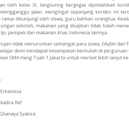
an oleh kelas XI, langsunng bergegas dipindahkan kori
mengganggu jalan, mengingat sepanjang koridor ini te
at ramai dikunjungi oleh siswa, guru bahkan orangtua. K
gkungan sekolah, makanan yang disajikan tidak kalah menari
 ijo, pempek dan makanan khas Indonesia lainnya.
hujan tidak menurunkan semangat para siswa,
Edufair
dan F
belajar demi mendapat kesempatan berkuliah di perguruan t
iswi SMA Hang Tuah 1 Jakarta untuk meriset lebih lanjut ke
:
 Erkanissa
Nadira Ref
Ghanaya Syakira