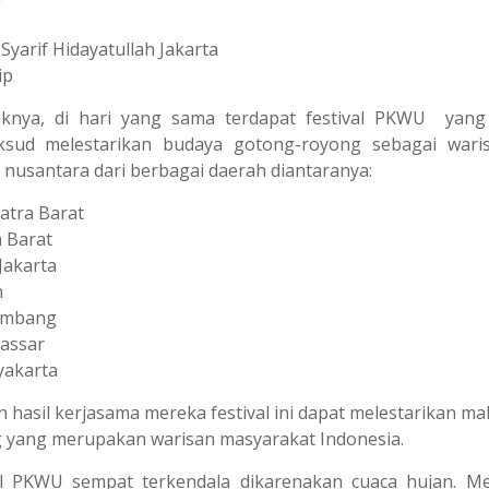
Syarif Hidayatullah Jakarta
ip
knya, di hari yang sama terdapat festival PKWU yang d
ksud melestarikan budaya gotong-royong sebagai war
r nusantara dari berbagai daerah diantaranya:
atra Barat
 Barat
Jakarta
h
embang
assar
yakarta
 hasil kerjasama mereka festival ini dapat melestarikan 
 yang merupakan warisan masyarakat Indonesia.
al PKWU sempat terkendala dikarenakan cuaca hujan. 