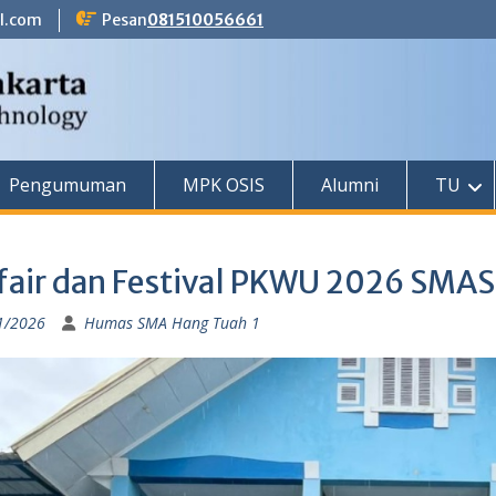
l.com
Pesan
081510056661
Pengumuman
MPK OSIS
Alumni
TU
fair dan Festival PKWU 2026 SMAS 
1/2026
Humas SMA Hang Tuah 1