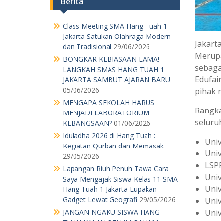
Berita
Class Meeting SMA Hang Tuah 1
Jakarta Satukan Olahraga Modern
Jakar
dan Tradisional
29/06/2026
Merupa
BONGKAR KEBIASAAN LAMA!
sebaga
LANGKAH SMAS HANG TUAH 1
Edufai
JAKARTA SAMBUT AJARAN BARU
05/06/2026
pihak 
MENGAPA SEKOLAH HARUS
Rangka
MENJADI LABORATORIUM
seluruh
KEBANGSAAN?
01/06/2026
Iduladha 2026 di Hang Tuah :
Univ
Kegiatan Qurban dan Memasak
Univ
29/05/2026
LSPR
Lapangan Riuh Penuh Tawa Cara
Univ
Saya Mengajak Siswa Kelas 11 SMA
Uni
Hang Tuah 1 Jakarta Lupakan
Gadget Lewat Geografi
29/05/2026
Univ
JANGAN NGAKU SISWA HANG
Univ