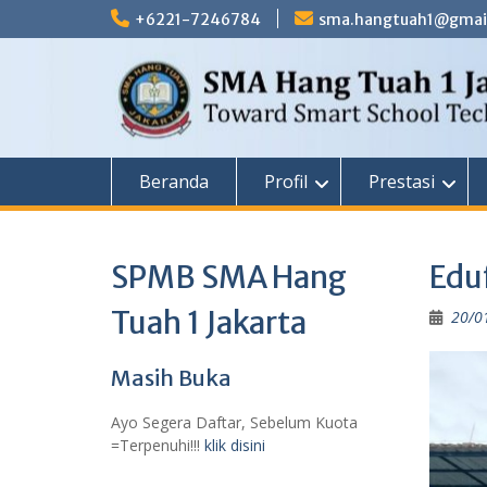
Skip
+6221-7246784
sma.hangtuah1@gmai
to
content
Beranda
Profil
Prestasi
SPMB SMA Hang
Edu
Tuah 1 Jakarta
20/0
Masih Buka
Ayo Segera Daftar, Sebelum Kuota
=Terpenuhi!!!
klik disini