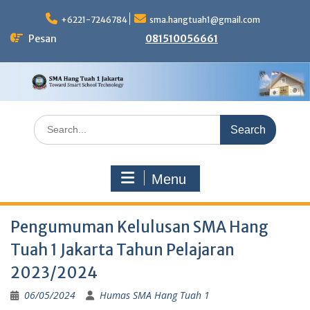
Skip
to
+6221-7246784
sma.hangtuah1@gmail.com
content
Pesan
081510056661
Search
for:
Menu
Pengumuman Kelulusan SMA Hang
Tuah 1 Jakarta Tahun Pelajaran
2023/2024
06/05/2024
Humas SMA Hang Tuah 1