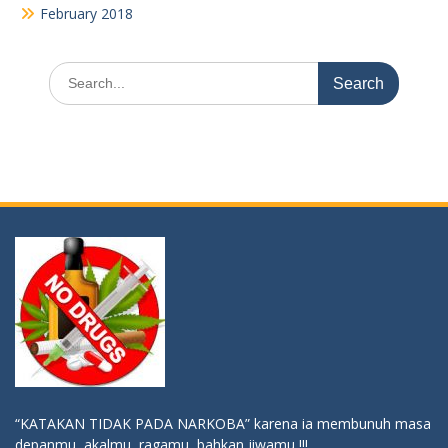
February 2018
Search
for:
“KATAKAN TIDAK PADA NARKOBA” karena ia membunuh masa
depanmu, akalmu, ragamu, bahkan jiwamu !!!