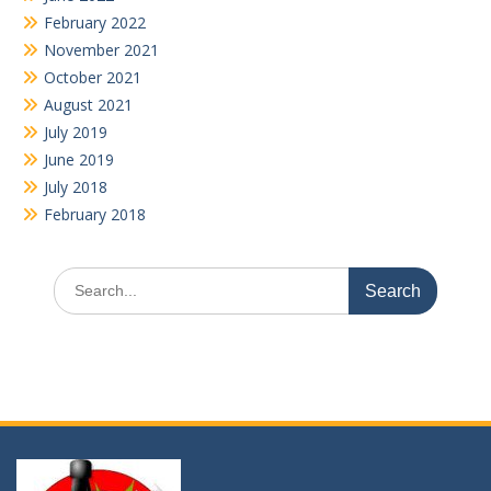
“KATAKAN TIDAK PADA NARKOBA” karena ia membunuh masa
depanmu, akalmu, ragamu, bahkan jiwamu !!!
Youtube
Video
Player