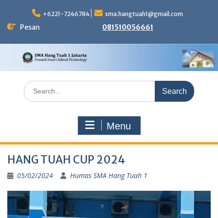
Skip
to
+6221-7246784
sma.hangtuah1@gmail.com
content
Pesan
081510056661
Search
for:
Menu
HANG TUAH CUP 2024
05/02/2024
Humas SMA Hang Tuah 1