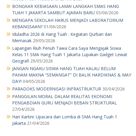
PANGGILAN MORAL DALAM REALITAS EKONOMI:
PENGABDIAN GURU MENJADI BEBAN STRUKTURAL
27/04/2026
Hari Kartini: Upacara dan Lomba di SMA Hang Tuah 1
Jakarta
21/04/2026
Menu
Home
Identitas Sekolah
Alumni
Daftar Nama Guru dan Karyawan
Kotak Saran
Agenda
Pengumuman Kelulusan
Download
Kotak Saran
MPK OSIS