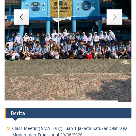
Berita
Class Meeting SMA Hang Tuah 1 Jakarta Satukan Olahraga
Modern dan Tradisional
29/06/2026
BONGKAR KEBIASAAN LAMA! LANGKAH SMAS HANG
TUAH 1 JAKARTA SAMBUT AJARAN BARU
05/06/2026
MENGAPA SEKOLAH HARUS MENJADI LABORATORIUM
KEBANGSAAN?
01/06/2026
Iduladha 2026 di Hang Tuah : Kegiatan Qurban dan
Memasak
29/05/2026
Lapangan Riuh Penuh Tawa Cara Saya Mengajak Siswa
Kelas 11 SMA Hang Tuah 1 Jakarta Lupakan Gadget Lewat
Geografi
29/05/2026
JANGAN NGAKU SISWA HANG TUAH KALAU BELUM
PAHAM MAKNA “SEMANGAT” DI BALIK HARDIKNAS & MAY
DAY!
04/05/2026
PARADOKS MODERNISASI INFRASTRUKTUR
30/04/2026