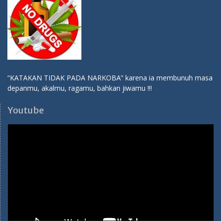
00:00
00:26
SPMB 2026-2027
Pendaftaran SPMB SMA Hang Tuah 1 Jakarta TP 2026-2027
Ibu Ema:
082114310284
Ibu Tuti:
081283138786
Medsos SMA Hang Tuah 1
Youtube:
SMA Hang Tuah 1 Jakarta
Facebook:
SMA Hang Tuah 1 Jakarta
Instagram:
sma_hangtuah1