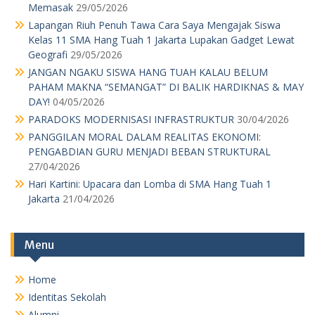
Menu
Home
Identitas Sekolah
Alumni
Daftar Nama Guru dan Karyawan
Kotak Saran
Agenda
Pengumuman Kelulusan
Download
Kotak Saran
MPK OSIS
Pengumuman Kelulusan
Pengurus Sekolah
Perpustakaan
Profil
RKAS TP 19-20