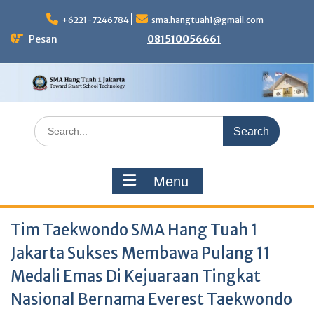
Skip
to
+6221-7246784
sma.hangtuah1@gmail.com
content
Pesan
081510056661
Search
for:
Menu
Tim Taekwondo SMA Hang Tuah 1
Jakarta Sukses Membawa Pulang 11
Medali Emas Di Kejuaraan Tingkat
Nasional Bernama Everest Taekwondo