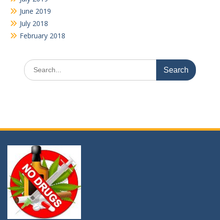
“KATAKAN TIDAK PADA NARKOBA” karena ia membunuh masa
depanmu, akalmu, ragamu, bahkan jiwamu !!!
Youtube
Video
Player