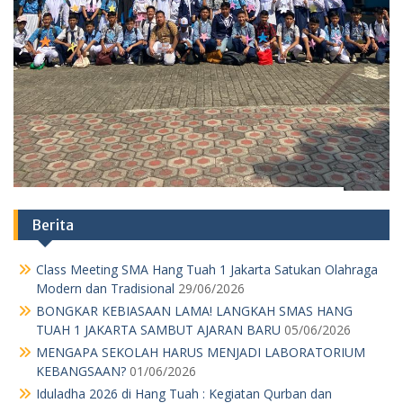
Modern dan Tradisional
29/06/2026
BONGKAR KEBIASAAN LAMA! LANGKAH SMAS HANG
TUAH 1 JAKARTA SAMBUT AJARAN BARU
05/06/2026
MENGAPA SEKOLAH HARUS MENJADI LABORATORIUM
KEBANGSAAN?
01/06/2026
Iduladha 2026 di Hang Tuah : Kegiatan Qurban dan
Memasak
29/05/2026
Lapangan Riuh Penuh Tawa Cara Saya Mengajak Siswa
Kelas 11 SMA Hang Tuah 1 Jakarta Lupakan Gadget Lewat
Geografi
29/05/2026
JANGAN NGAKU SISWA HANG TUAH KALAU BELUM
PAHAM MAKNA “SEMANGAT” DI BALIK HARDIKNAS & MAY
DAY!
04/05/2026
PARADOKS MODERNISASI INFRASTRUKTUR
30/04/2026
PANGGILAN MORAL DALAM REALITAS EKONOMI:
PENGABDIAN GURU MENJADI BEBAN STRUKTURAL
27/04/2026
Hari Kartini: Upacara dan Lomba di SMA Hang Tuah 1
Jakarta
21/04/2026