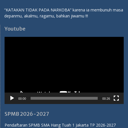
00:00
00:26
SPMB 2026-2027
Pendaftaran SPMB SMA Hang Tuah 1 Jakarta TP 2026-2027
Ibu Ema:
082114310284
Ibu Tuti:
081283138786
Medsos SMA Hang Tuah 1
Youtube:
SMA Hang Tuah 1 Jakarta
Facebook:
SMA Hang Tuah 1 Jakarta
Instagram:
sma_hangtuah1
Twitter:
sma_hangtuah1
Tiktok:
sma_hangtuah1
Humas SMA Hang Tuah 1 Jakarta