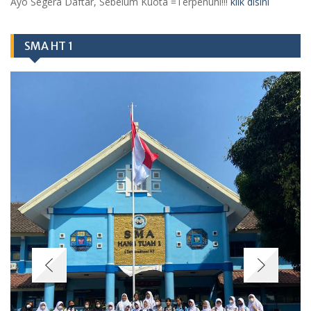
Ayo Segera Daftar, Sebelum Kuota =Terpenuhi!!!
klik disini
SMA HT 1
Berita
Class Meeting SMA Hang Tuah 1 Jakarta Satukan Olahraga