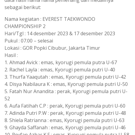
data hasil nama nama pemenang dan medalinya
sebagai berikut:
Nama kegiatan : EVEREST TAEKWONDO
CHAMPIONSHIP 2
Hari/Tgl : 14 desember 2023 & 17 desember 2023
Pukul : 07.00 – selesai
Lokasi : GOR Popki Cibubur, Jakarta Timur
Hasil :
1. Ahmad Avick : emas, kyorugi pemula putra U-67
2. Rachel Layla : emas, Kyorugi pemula putri U-40
3. Thurfa Yaaqutah : emas, Kyorugi pemula putri U-42
4. Disya Nabilaura K : emas, Kyorugi pemula putri U-50
5. Fatah Nur Anandita : perak, Kyorugi pemula putri U-
52
6. Aufa Fatihah C.P : perak, Kyorugi pemula putri U-60
7. Adinda Putri P.W : perak, Kyorugi pemula putri U-48
8. Shiela Ratrianna : emas, Kyorugi pemula putri U-63
9. Ghayda Saffanah : emas, Kyorugi pemula putri U-46
10. Reyfan Azhar K.F : emas, Kyorugi pemula putra U-58