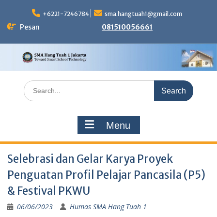
Skip
to
+6221-7246784
sma.hangtuah1@gmail.com
content
Pesan
081510056661
Search
for:
Menu
Selebrasi dan Gelar Karya Proyek
Penguatan Profil Pelajar Pancasila (P5)
& Festival PKWU
06/06/2023
Humas SMA Hang Tuah 1