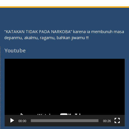
“KATAKAN TIDAK PADA NARKOBA” karena ia membunuh masa
depanmu, akalmu, ragamu, bahkan jiwamu !!!
Youtube
Video
Player
00:00
00:26
SPMB 2026-2027
Pendaftaran SPMB SMA Hang Tuah 1 Jakarta TP 2026-2027