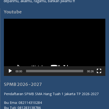
depanmu, akalmu, ragamu, bahkan jiwamu !!!
Youtube
Video
Player
00:00
00:26
SPMB 2026-2027
Pendaftaran SPMB SMA Hang Tuah 1 Jakarta TP 2026-2027
Ibu Ema:
082114310284
Ibu Tuti:
081283138786