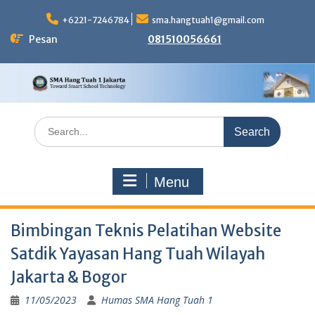
Skip
to
+6221-7246784
sma.hangtuah1@gmail.com
content
Pesan
081510056661
Search
for:
Menu
Bimbingan Teknis Pelatihan Website
Satdik Yayasan Hang Tuah Wilayah
Jakarta & Bogor
11/05/2023
Humas SMA Hang Tuah 1