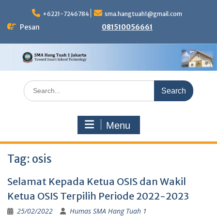
Skip
to
+6221-7246784
sma.hangtuah1@gmail.com
content
Pesan
081510056661
Search
for:
Menu
Tag:
osis
Selamat Kepada Ketua OSIS dan Wakil
Ketua OSIS Terpilih Periode 2022-2023
25/02/2022
Humas SMA Hang Tuah 1