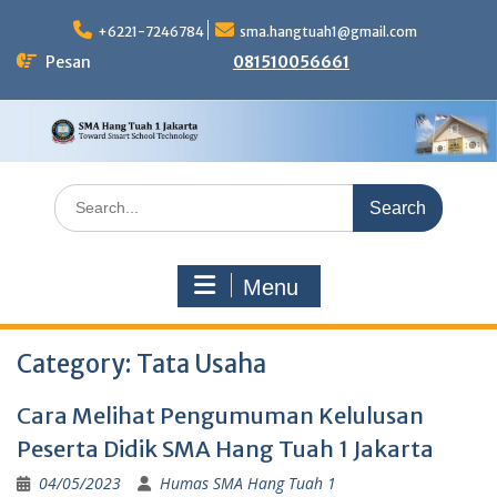
Skip
to
+6221-7246784
sma.hangtuah1@gmail.com
content
Pesan
081510056661
Search
for:
Menu
Category:
Tata Usaha
Cara Melihat Pengumuman Kelulusan
Peserta Didik SMA Hang Tuah 1 Jakarta
04/05/2023
Humas SMA Hang Tuah 1