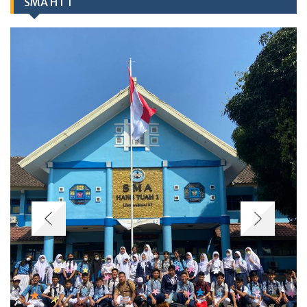
SMA HT 1
Berita
MPLS SMA Hang Tuah 1 Jakarta – Kegiatan Ramah Siswa
Baru
07/08/2026
Class Meeting SMA Hang Tuah 1 Jakarta Satukan Olahraga