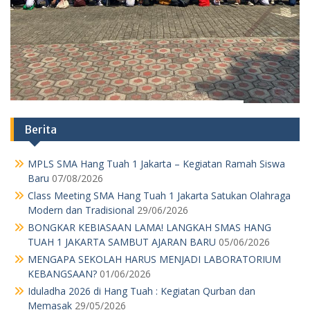
Modern dan Tradisional
29/06/2026
BONGKAR KEBIASAAN LAMA! LANGKAH SMAS HANG
TUAH 1 JAKARTA SAMBUT AJARAN BARU
05/06/2026
MENGAPA SEKOLAH HARUS MENJADI LABORATORIUM
KEBANGSAAN?
01/06/2026
Iduladha 2026 di Hang Tuah : Kegiatan Qurban dan
Memasak
29/05/2026
Lapangan Riuh Penuh Tawa Cara Saya Mengajak Siswa
Kelas 11 SMA Hang Tuah 1 Jakarta Lupakan Gadget Lewat
Geografi
29/05/2026
JANGAN NGAKU SISWA HANG TUAH KALAU BELUM
PAHAM MAKNA “SEMANGAT” DI BALIK HARDIKNAS & MAY
DAY!
04/05/2026
PARADOKS MODERNISASI INFRASTRUKTUR
30/04/2026
PANGGILAN MORAL DALAM REALITAS EKONOMI:
PENGABDIAN GURU MENJADI BEBAN STRUKTURAL
27/04/2026
Menu