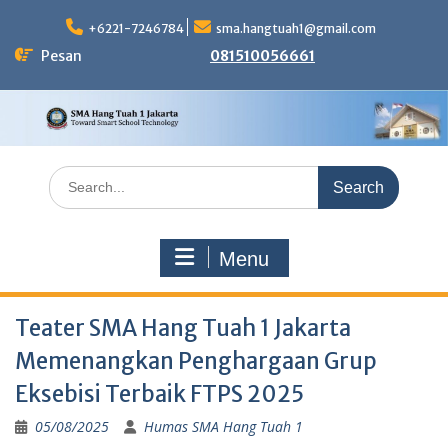
Skip
to
+6221-7246784
sma.hangtuah1@gmail.com
content
Pesan
081510056661
Search
for:
Menu
Teater SMA Hang Tuah 1 Jakarta
Memenangkan Penghargaan Grup
Eksebisi Terbaik FTPS 2025
05/08/2025
Humas SMA Hang Tuah 1