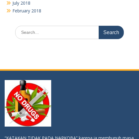
“KATAKAN TIDAK PADA NARKOBA” karena ia membunuh masa
depanmu, akalmu, ragamu, bahkan jiwamu !!!
Youtube
Video
Player