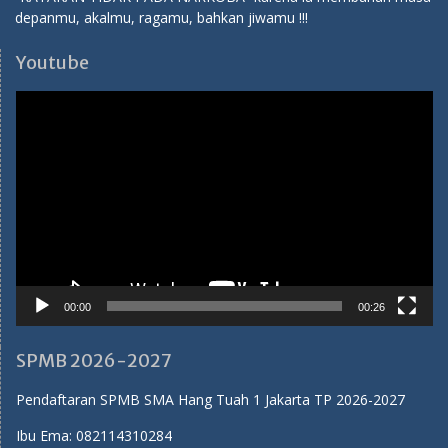
00:00
00:26
SPMB 2026-2027
Pendaftaran SPMB SMA Hang Tuah 1 Jakarta TP 2026-2027
Ibu Ema:
082114310284
Ibu Tuti:
081283138786
Medsos SMA Hang Tuah 1
Youtube:
SMA Hang Tuah 1 Jakarta
Facebook:
SMA Hang Tuah 1 Jakarta
Instagram:
sma_hangtuah1
Twitter:
sma_hangtuah1
Tiktok:
sma_hangtuah1
Humas SMA Hang Tuah 1 Jakarta
Proudly powered by WordPress
|
Education Hub by
WEN