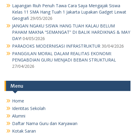
Home
Identitas Sekolah
Alumni
Daftar Nama Guru dan Karyawan
Kotak Saran
Agenda
Pengumuman Kelulusan
Download
Kotak Saran
MPK OSIS
Pengumuman Kelulusan
Pengurus Sekolah
Perpustakaan
Profil
RKAS TP 19-20
RKAS TP 20-21
RKAS TP 2017-2018