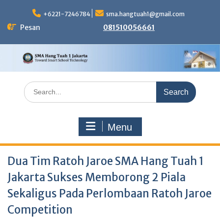
Skip
to
+6221-7246784
sma.hangtuah1@gmail.com
content
Pesan
081510056661
Search
for:
Menu
Dua Tim Ratoh Jaroe SMA Hang Tuah 1
Jakarta Sukses Memborong 2 Piala
Sekaligus Pada Perlombaan Ratoh Jaroe
Competition