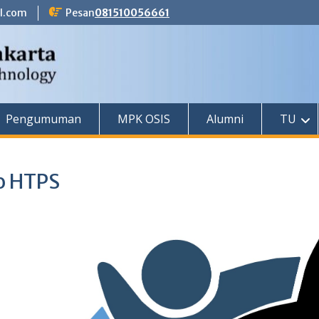
l.com
Pesan
081510056661
Pengumuman
MPK OSIS
Alumni
TU
o HTPS