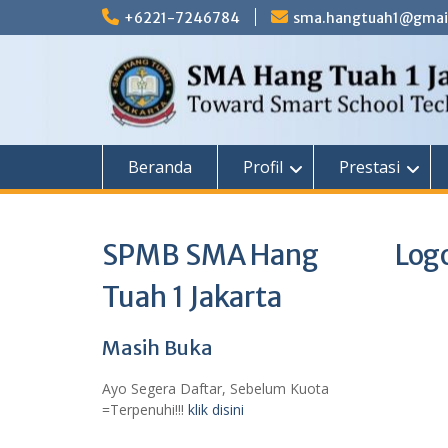
Skip
+6221-7246784
sma.hangtuah1@gmai
to
content
Beranda
Profil
Prestasi
SPMB SMA Hang
Log
Tuah 1 Jakarta
Masih Buka
Ayo Segera Daftar, Sebelum Kuota
=Terpenuhi!!!
klik disini