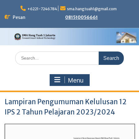
Skip
to
+6221-7246784
sma.hangtuah1@gmail.com
content
Pesan
081510056661
Search
for:
Menu
Lampiran Pengumuman Kelulusan 12
IPS 2 Tahun Pelajaran 2023/2024