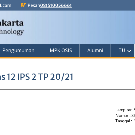
l.com
Pesan
081510056661
Pengumuman
MPK OSIS
Alumni
TU
s 12 IPS 2 TP 20/21