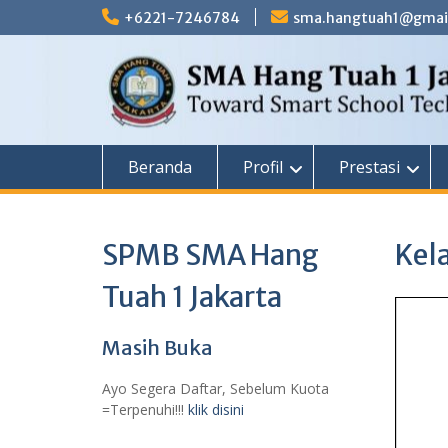
Skip
+6221-7246784
sma.hangtuah1@gmai
to
content
Beranda
Profil
Prestasi
SPMB SMA Hang
Kela
Tuah 1 Jakarta
Masih Buka
Ayo Segera Daftar, Sebelum Kuota
=Terpenuhi!!!
klik disini