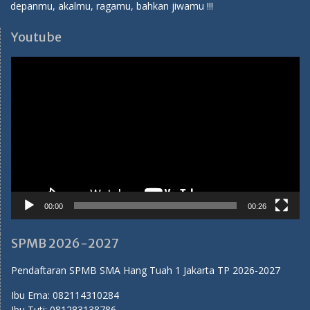
depanmu, akalmu, ragamu, bahkan jiwamu !!!
Youtube
Video
Player
00:00
00:26
SPMB 2026-2027
Pendaftaran SPMB SMA Hang Tuah 1 Jakarta TP 2026-2027
Ibu Ema:
082114310284
Ibu Tuti:
081283138786