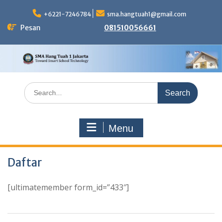
Skip
to
+6221-7246784
sma.hangtuah1@gmail.com
content
Pesan
081510056661
Search
for:
Menu
Daftar
[ultimatemember form_id=”433″]