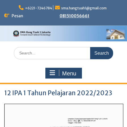
Skip
to
+6221-7246784
sma.hangtuah1@gmail.com
content
Pesan
081510056661
Search
for:
Menu
12 IPA 1 Tahun Pelajaran 2022/2023