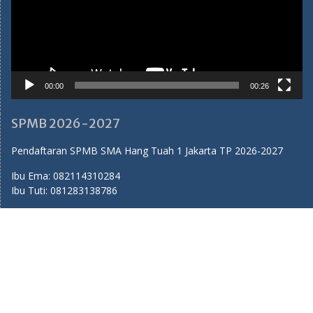
00:00
00:26
SPMB 2026-2027
Pendaftaran SPMB SMA Hang Tuah 1 Jakarta TP 2026-2027
Ibu Ema:
082114310284
Ibu Tuti:
081283138786
Medsos SMA Hang Tuah 1
Youtube:
SMA Hang Tuah 1 Jakarta
Facebook:
SMA Hang Tuah 1 Jakarta
Instagram:
sma_hangtuah1
Twitter:
sma_hangtuah1
Tiktok:
sma_hangtuah1