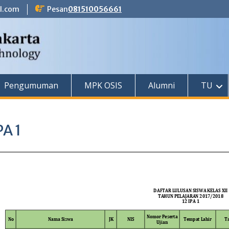
l.com
Pesan
081510056661
Pengumuman
MPK OSIS
Alumni
TU
PA 1