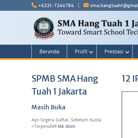
Skip
+6221-7246784
sma.hangtuah1@gmai
to
content
Beranda
Profil
Prestasi
SPMB SMA Hang
12 I
Tuah 1 Jakarta
Masih Buka
Ayo Segera Daftar, Sebelum Kuota
=Terpenuhi!!!
klik disini